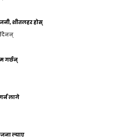
आगजनी, शीतलहर होस्
ँदैनन्
म गर्छन्
गर्न लागे
योजना ल्याए