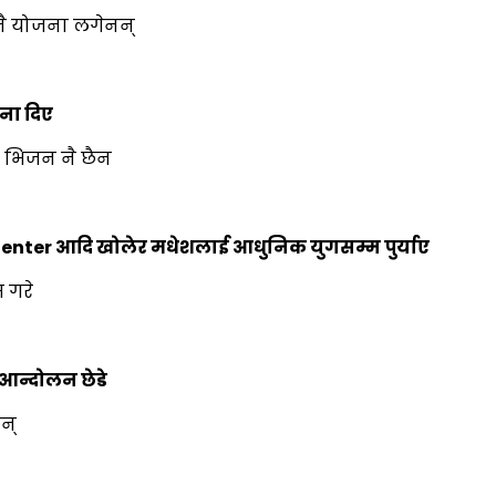
नै योजना लगेनन्
ना दिए
ै भिजन नै छैन
 Center आदि खोलेर मधेशलाई आधुनिक युगसम्म पुर्याए
 गरे
र आन्दोलन छेडे
नन्