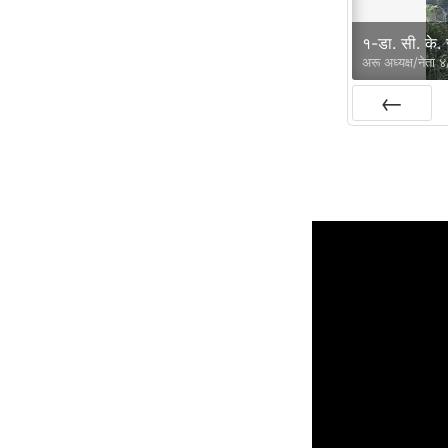
१-डा. सी. के.
अरू अध्यक्ष/नेता ४
Prev