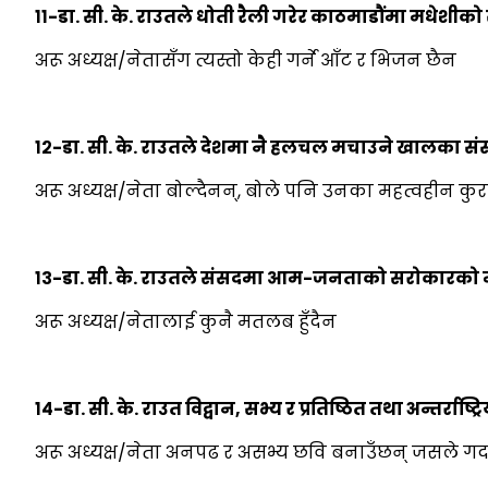
११-डा. सी. के. राउतले धोती रैली गरेर काठमाडौंमा मधेशीक
अरू अध्यक्ष/नेतासँग त्यस्तो केही गर्ने आँट र भिजन छैन
१२-डा. सी. के. राउतले देशमा नै हलचल मचाउने खालका संस
अरू अध्यक्ष/नेता बोल्दैनन्, बोले पनि उनका महत्वहीन कुरा
१३-डा. सी. के. राउतले संसदमा आम-जनताको सरोकारको मुद्
अरू अध्यक्ष/नेतालाई कुनै मतलब हुँदैन
१४-डा. सी. के. राउत विद्वान, सभ्य र प्रतिष्ठित तथा अन्तर्र
अरू अध्यक्ष/नेता अनपढ र असभ्य छवि बनाउँछन् जसले गर्दा 