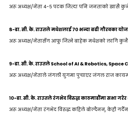
अरू अध्यक्ष/नेता ४-५ पटक जित्दा पनि जनताको खासै कु
८-डा. सी. के. राउतले मधेशलाई ७० भन्दा बढी गौरवका योज
अरू अध्यक्ष/नेतासँग आफू जित्ने बाहेक मधेशको लागि कुन
९-डा. सी. के. राउतले School of AI & Robotics, Space
अरू अध्यक्ष/नेताले जंगली युगमा पुर्‍याएर जंगल राज कायम
१०-डा. सी. के. राउतले रंगभेद विरुद्ध काठमाडौंमा सभा गरे
अरू अध्यक्ष/नेता रंगभेद विरुद्ध कहिले बोल्दैनन्, केही गर्दै