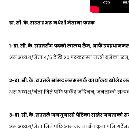
डा. सी. के. राउत र अरू मधेशी नेतामा फरक
१-डा. सी. के. राउतसँग पदको लालच छैन, आफैं उपप्रधानमन्त
अरू अध्यक्ष/नेता ४/५ देखि २० पटकसम्म मन्त्री बनेका छन्, 
२-डा. सी. के. राउतले सांसद जनसम्पर्क कार्यालय खोलेर 
अरू अध्यक्ष/नेता जिते पछि फर्केर जाँदैनन्, जनताको सम्पर
३-डा. सी. के. राउतले जनगुनासो पेटिका राखेर जनताको सम
अरू अध्यक्ष/नेता जिते पछि आम जनतासँग कुरा पनि गर्दैन