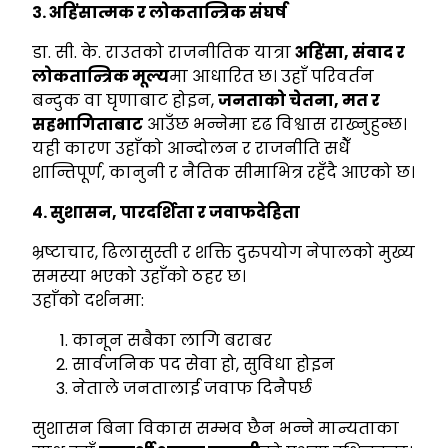
३. अहिंसात्मक र लोकतान्त्रिक संघर्ष
डा. सी. के. राउतको राजनीतिक यात्रा
अहिंसा,
संवाद र
लोकतान्त्रिक मूल्य
मा आधारित छ। उहाँ परिवर्तन
बन्दुक वा घृणाबाट होइन,
जनताको चेतना,
मत र
सहभागिताबाट
आउँछ भन्नेमा दृढ विश्वास राख्नुहुन्छ।
यही कारण उहाँको आन्दोलन र राजनीति सधैँ
शान्तिपूर्ण, कानुनी र नैतिक सीमाभित्र रहँदै आएको छ।
४. सुशासन,
पारदर्शिता र जवाफदेहिता
भ्रष्टाचार, ढिलासुस्ती र शक्ति दुरुपयोग नेपालको मुख्य
समस्या भएको उहाँको ठहर छ।
उहाँको दर्शनमा:
कानून सबैका लागि बराबर
सार्वजनिक पद सेवा हो, सुविधा होइन
नेताले जनतालाई जवाफ दिनैपर्छ
सुशासन बिना विकास सम्भव छैन भन्ने मान्यताका