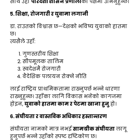
साथ उहाँ
पारदर्शी शासन प्रणाली
को पक्षमा उभिनुहुन्छ।
५. शिक्षा,
रोजगारी र युवामा लगानी
डा. राउतको विश्वास छ—देशको भविष्य युवाको हातमा
छ।
त्यसैले उहाँ:
गुणस्तरीय शिक्षा
सीपमूलक तालिम
स्वदेशमै रोजगारी
वैदेशिक पलायन रोक्ने नीति
लाई राष्ट्रिय प्राथमिकतामा राख्नुपर्छ भन्ने धारणा
राख्नुहुन्छ। उहाँका लागि विकास भनेको कागजमा
होइन,
युवाको हातमा काम र पेटमा खाना हुनु
हो।
६. संघीयता र वास्तविक अधिकार हस्तान्तरण
संघीयता नामको मात्र नभई
सामग्रीक संघीयता
लागू
हुनुपर्छ भन्ने उहाँको स्पष्ट दृष्टिकोण छ।